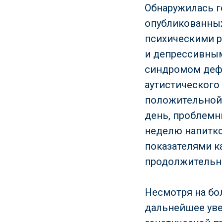
Обнаружилась г
опубликованных
психическими р
и депрессивным 
синдромом деф
аутистического 
положительной 
день, проблемн
неделю напитко
показателями к
продолжительно
Несмотря на бо
дальнейшее уве