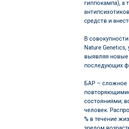
гиппокампа), а
антипсихотиков
средств и анес
В совокупности 
Nature Genetic
выявляя новые 
последующих ф
БАР – сложное 
повторяющимис
состояниями; в
человек. Распро
% в течение жи
зрелом возраст