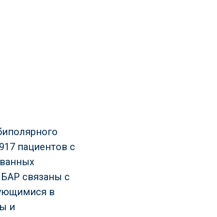
биполярного
917 пациентов с
ованных
 БАР связаны с
рующимися в
ы и