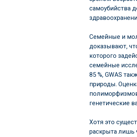
самоубийства д
здравоохранени
Семейные и мол
доказывают, чт
которого задей
семейные иссле
85 %, GWAS так
природы. Оценк
полиморфизмов 
генетические в
Хотя это сущес
раскрыта лишь 