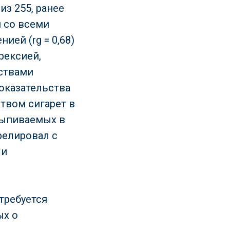
из 255, ранее
 со всеми
ей (rg = 0,68)
рексией,
ствами
доказательства
твом сигарет в
выпиваемых в
релировал с
 и
требуется
ых о