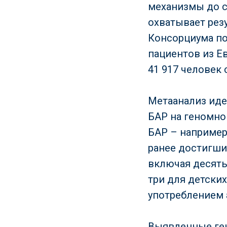
механизмы до си
охватывает рез
Консорциума по
пациентов из Е
41 917 человек
Метаанализ иде
БАР на геномно
БАР – например
ранее достигши
включая десять
три для детски
употреблением 
Выявленные ген