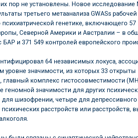
х пор не установлены. Новое исследование Mull
ультаты третьего метаанализа GWASs рабочей
 психиатрической генетике, включающего 57 
вропы, Северной Америки и Австралии – в об
 с БАР и 371 549 контролей европейского про
нтифицировал 64 независимых локуса, ассоц
м уровне значимости, из которых 33 открыты
, главный комплекс гистосовместимости (MH
е геномной значимости для других психическ
 для шизофрении, четыре для депрессивного 
х психических расстройств или расстройств, 
алкоголя.
ы были связаны с синаптической нейротран