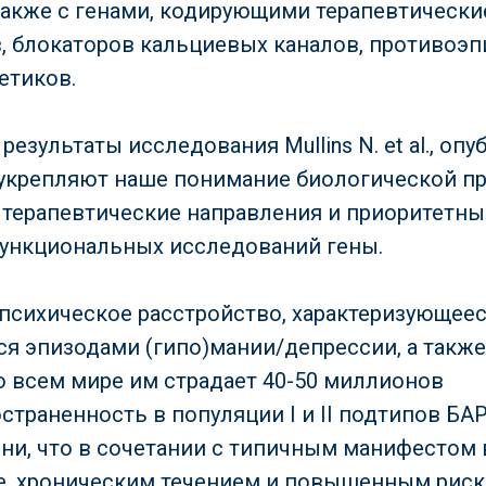
 также с генами, кодирующими терапевтическ
, блокаторов кальциевых каналов, противоэ
тетиков.
результаты исследования Mullins N. et al., оп
s, укрепляют наше понимание биологической п
терапевтические направления и приоритетны
ункциональных исследований гены.
психическое расстройство, характеризующее
я эпизодами (гипо)мании/депрессии, а так
о всем мире им страдает 40-50 миллионов
страненность в популяции I и II подтипов БАР
зни, что в сочетании с типичным манифестом
е, хроническим течением и повышенным рис