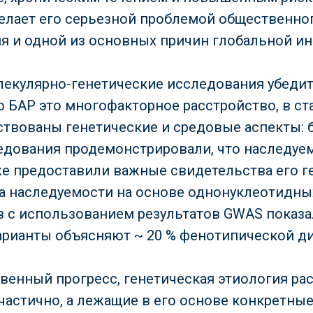
елает его серьезной проблемой общественно
я и одной из основных причин глобальной и
екулярно-генетические исследования убеди
о БАР это многофакторное расстройство, в с
ствованы генетические и средовые аспекты: 
дования продемонстрировали, что наследуем
же предоставили важные свидетельства его г
а наследуемости на основе однонуклеотидны
с использованием результатов GWAS показал
арианты объясняют ~ 20 % фенотипической д
твенный прогресс, генетическая этиология ра
частично, а лежащие в его основе конкретны