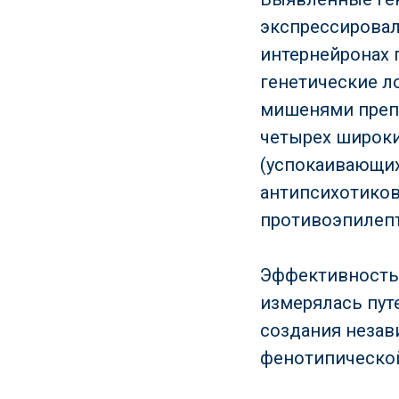
экспрессировал
интернейронах 
генетические л
мишенями преп
четырех широки
(успокаивающих
антипсихотиков
противоэпилепт
Эффективность 
измерялась пут
создания незав
фенотипической