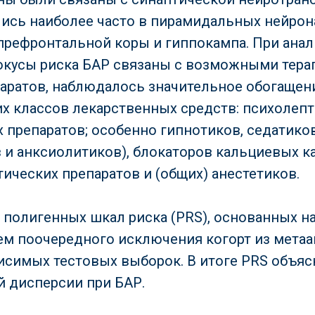
ись наиболее часто в пирамидальных нейрон
префронтальной коры и гиппокампа. При анали
окусы риска БАР связаны с возможными тер
аратов, наблюдалось значительное обогаще
х классов лекарственных средств: психолеп
 препаратов; особенно гипнотиков, седатиков
 и анксиолитиков), блокаторов кальциевых к
ических препаратов и (общих) анестетиков.
полигенных шкал риска (PRS), основанных н
ем поочередного исключения когорт из метаа
исимых тестовых выборок. В итоге PRS объясн
 дисперсии при БАР.