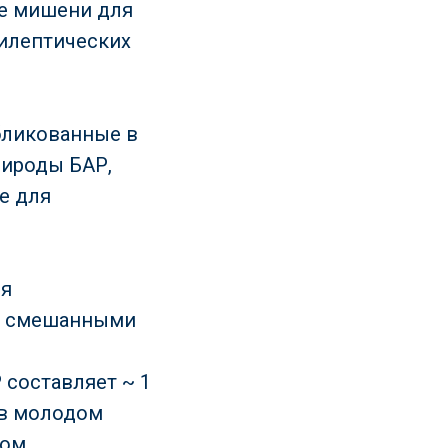
ие мишени для
пилептических
убликованные в
рироды БАР,
е для
ся
же смешанными
 составляет ~ 1
 в молодом
ком