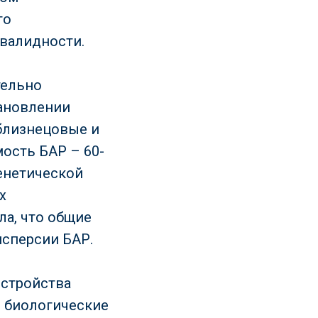
го
нвалидности.
тельно
тановлении
близнецовые и
ость БАР – 60-
енетической
х
а, что общие
исперсии БАР.
сстройства
е биологические