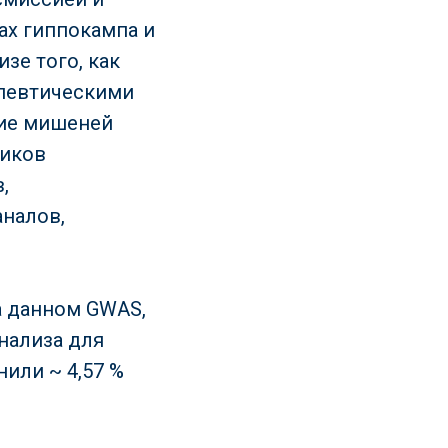
ах гиппокампа и
зе того, как
апевтическими
ние мишеней
тиков
,
аналов,
а данном GWAS,
нализа для
или ~ 4,57 %