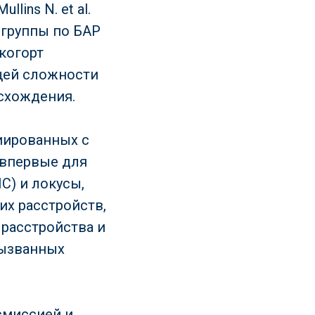
ins N. et al.
 группы по БАР
когорт
щей сложности
исхождения.
иированных с
 впервые для
C) и локусы,
их расстройств,
расстройства и
вызванных
смиссией и