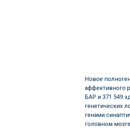
Новое полноген
аффективного ра
БАР и 371 549 
генетических ло
генами синапти
головном мозге