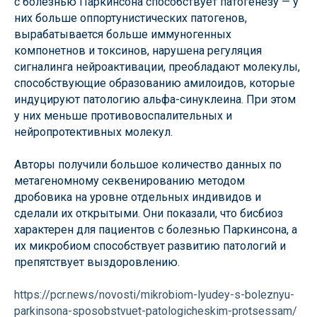
с болезнью Паркинсона способствует патогенезу — у
них больше оппортунистических патогенов,
вырабатывается больше иммуногенных
компонетнов и токсинов, нарушена регуляция
сигналинга нейроактивации, преобладают молекулы,
способствующие образованию амилоидов, которые
индуцируют патологию альфа-синуклеина. При этом
у них меньше противовоспалительных и
нейропротективных молекул.
Авторы получили большое количество данных по
метагеномному секвенированию методом
дробовика на уровне отдельных индивидов и
сделали их открытыми. Они показали, что бисбиоз
характерен для пациентов с болезнью Паркинсона, а
их микробиом способствует развитию патологий и
препятствует выздоровлению.
https://pcr.news/novosti/mikrobiom-lyudey-s-boleznyu-
parkinsona-sposobstvuet-patologicheskim-protsessam/