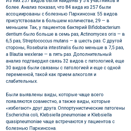
Из них 257 видов были найдены у 5% участников и
более. Анализ показал, что 84 вида из 257 были
ассоциированы с болезнью Паркинсона: 55 видов
присутствовали в большем количестве, 29 — в
меньшем. Так, у пациентов бактерий Bifidobacterium
dentium было больше в семь раз, Actinomyces oris — в
6,5 раз, Streptococcus mutans — в шесть раз. С другой
стороны, Roseburia intestinalis было меньше в 7,5 раз,
а Blautia wexlerae — в пять раз. Дополнительный
анализ подтвердил связь 32 видов с патологией, еще
30 видов были связаны с патологией и еще с одной
переменной, такой как прием алкоголя и
слабительных.
Были выявлены виды, которые чаще всего
появляются совместно, а также виды, которые
«избегают» друг друга. Оппортунистические патогены
Escherichia coli, Klebsiella pneumoniae и Klebsiella
quasipneumoniae чаще встречаются у пациентов с
болезнью Паркинсона.