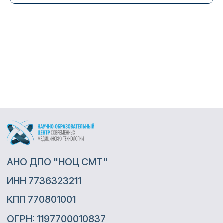
+7 (495) 109-67-60
По вопросам, связанным с обучением и
повышением квалификации (оплата,
освоение образовательной программы и
прочее) - info@rosmededucation.ru
По вопросам сотрудничества, а также для
направления предложений -
info@educationpsy.ru
2019 - 2026 г.
Согласие на обработку персональных
данных
Политика обработки персональных
данных
Согласие на получение рекламных
материалов
Договор-оферта
Согласие на обработку файлов cookies
Договор-оферта на подписку