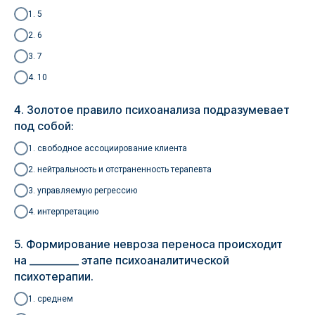
1. 5
2. 6
3. 7
4. 10
4. Золотое правило психоанализа подразумевает
под собой:
1. свободное ассоциирование клиента
2. нейтральность и отстраненность терапевта
3. управляемую регрессию
4. интерпретацию
5. Формирование невроза переноса происходит
на __________ этапе психоаналитической
психотерапии.
1. среднем