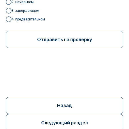
2. начальном
3. завершающем
АНО ДПО "НОЦ СМТ"
ИНН 7736323211
4. предварительном
КПП 770801001
ОГРН: 1197700010837
Отправить на проверку
Руководитель Мальцева Екатерина
Витальевна
Программы
Информация
Психиатрия
О центре
Психотерапия /
Преподаватели
Психология
Библиотека
Рентгенология
НМО
Новости
Контактная информация
Назад
Юр. адрес: 129090, Москва, Большая Спасская,
д.12
Следующий раздел
Фактич. адрес: 129090, Москва, Большая
Спасская, д.12