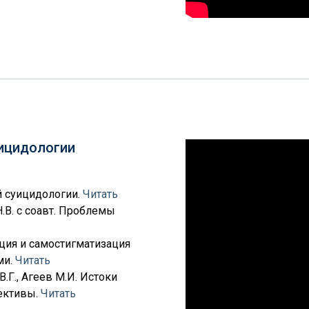
уицидологии
й суицидологии.
Читать
Н.В. с соавт. Проблемы
ация и самостигматизация
ми.
Читать
В.Г., Агеев М.И. Истоки
пективы.
Читать