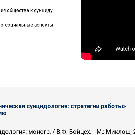
ния общества к суициду.
ого-социальные аспекты
ническая суицидология: стратегии работы»
гию
дология: моногр. / В.Ф. Войцех. - М.: Миклош, 2