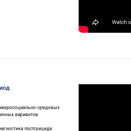
риод
е микросоциально-средовых
ичных вариантов
иагностика постсуицида.