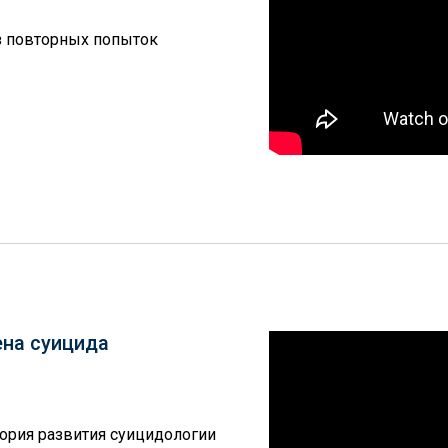
оз повторных попыток
ена суицида
стория развития суицидологии