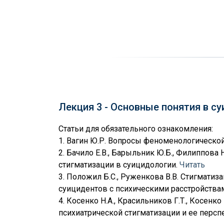
Лекция 3 - Основные понятия в с
Статьи для обязательного ознакомления:
1. Вагин Ю.Р. Вопросы феноменологическо
2. Бачило Е.В., Барыльник Ю.Б., Филиппова 
стигматизации в суицидологии.
Читать
3. Положил Б.С., Руженкова В.В. Стигматиз
суицидентов с психическими расстройства
4. Косенко Н.А., Красильников Г.Т., Косенко 
психиатрической стигматизации и ее перс