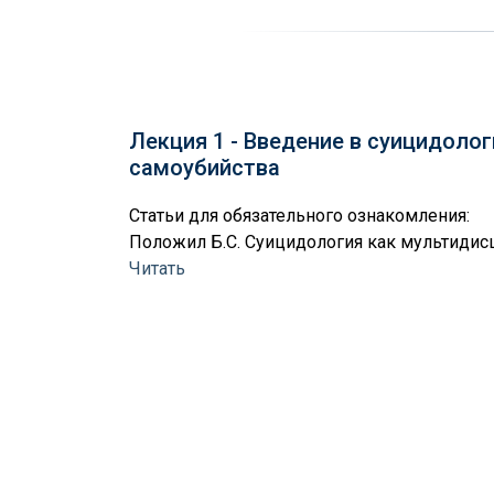
ские
ого
гии
Лекция 1 - Введение в суицидоло
самоубийства
Статьи для обязательного ознакомления:
Положил Б.С. Суицидология как мультидисц
Читать